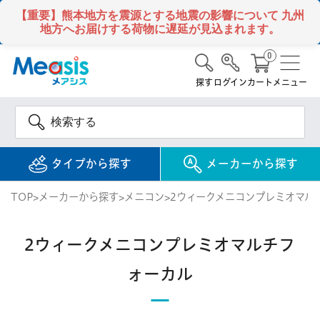
【重要】熊本地方を震源とする地震の影響について
九州
地方へお届けする荷物に遅延が見込まれます。
0
探す
ログイン
カート
メニュー
タイプから探す
メーカーから探す
TOP
メーカーから探す
メニコン
2ウィークメニコンプレミオマル
使い捨て
コンタクトレンズ
2ウィークメニコンプレミオマルチフ
1DAY / 1日 使い捨て
メアシス
ジョンソン&ジョンソ
ォーカル
ン
2WEEK / 2週間 使い捨て
検 索
INFORMATION
1MONTH / 1ヶ月 使い捨て