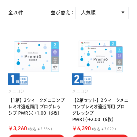
クーパービジョン
ボシュロム
全20件
並び替え：
乱視用コンタクトレンズ
MYコンタクト（らくらく再購入）
遠近両用
コンタクトレンズ
はじめての方へ
日本アルコン
シード
カラー
コンタクトレンズ
ハード
おトク定期便
コンタクトレンズ
ロート
メニコン
ソフト
コンタクトレンズ
Myクーポン
定期便
メニコン
メニコン
アイレ
シンシア
【1箱】2ウィークメニコンプ
【2箱セット】2ウィークメニ
ご利用案内
レミオ遠近両用 プログレッ
コンプレミオ遠近両用 プロ
ケア用品
シブ PWR(-)+1.00（6枚）
グレッシブ
PWR(-)+2.00（6枚）
当社について
ソフト・使い捨て用
アイミー
東レ
￥
￥
3,260
6,390
(税込 ￥3,586 )
(税込 ￥7,029 )