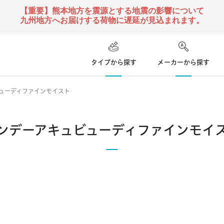
【重要】熊本地方を震源とする地震の影響について
九州地方へお届けする荷物に遅延が見込まれます。
タイプから探す
メーカーから探す
ューディファインモイスト
ハード
ズ
コンタクトレンズ
ンデーアキュビューディファインモイ
て
乱視用コンタクトレンズ
ソフト
コンタクトレンズ
クーパービジョン
ボシュロム
日本アルコン
い捨て
遠近両用
コンタクトレンズ
定期便
 使い捨て
カラー
コンタクトレンズ
シンシア
アイミー
東レ