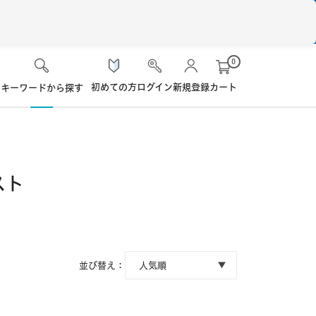
0
初めての方
ログイン
新規登録
カート
キーワードから探す
検 索
ケア用品
スト
ソフト・使い捨て用
シード
ロート
ハード用
オプション品
オフテクス
HOYA
並び替え：