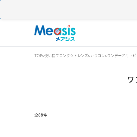
TOP
使い捨てコンタクトレンズ
カラコン
ワンデーアキュビ
使い捨て
コンタクトレン
ワ
1DAY / 1日 使い捨
メアシス
ジョンソン&ジョンソン
2WEEK / 2週間 使
1MONTH / 1ヶ月
メニコン
アイレ
全88件